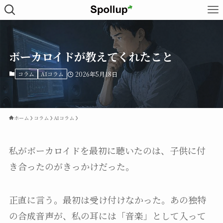
ボーカロイドが教えてくれたこと
コラム
AIコラム
2026年5月18日
ホーム
コラム
AIコラム
私がボーカロイドを最初に聴いたのは、子供に付
き合ったのがきっかけだった。
正直に言う。最初は受け付けなかった。あの独特
の合成音声が、私の耳には「音楽」として入って