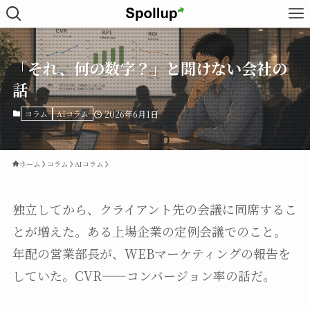
「それ、何の数字？」と聞けない会社の
話
コラム
AIコラム
2026年6月1日
ホーム
コラム
AIコラム
独立してから、クライアント先の会議に同席するこ
とが増えた。ある上場企業の定例会議でのこと。
年配の営業部長が、WEBマーケティングの報告を
していた。CVR——コンバージョン率の話だ。