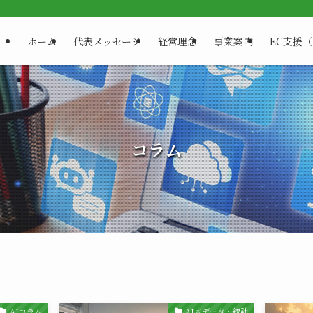
ホーム
代表メッセージ
経営理念
事業案内
EC支援
コラム
AIコラム
AI×データ・統計