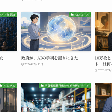
タメ・作品論
AIニュース
た
政府が、AIの手綱を握りにきた
10万枚
ド」は何
2026年7月13日
2026年7月
AIコラム
消費者購買行動の実態分析レポート