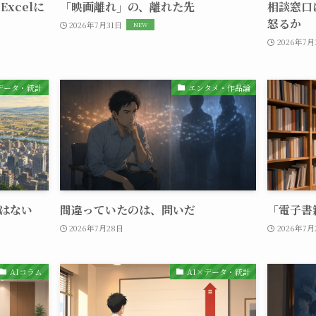
xcelに
「映画離れ」の、離れた先
相談窓口
怒るか
2026年7月31日
2026年7月
×データ・統計
エンタメ・作品論
はない
間違っていたのは、問いだ
「電子書
2026年7月28日
2026年7月
AIコラム
AI×データ・統計