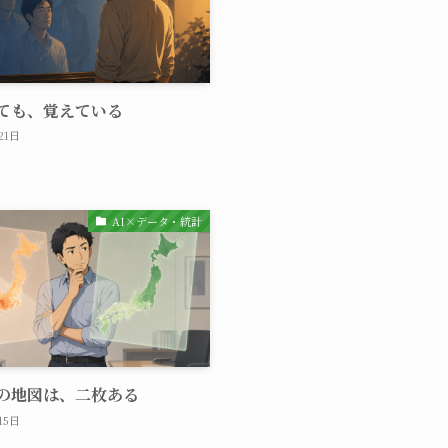
ても、覚えている
21日
AI×データ・統計
の地図は、二枚ある
15日