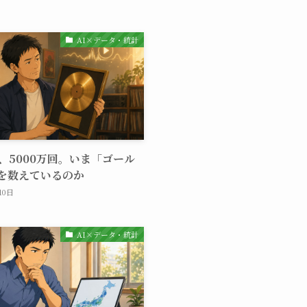
AI×データ・統計
と、5000万回。いま「ゴール
を数えているのか
10日
AI×データ・統計