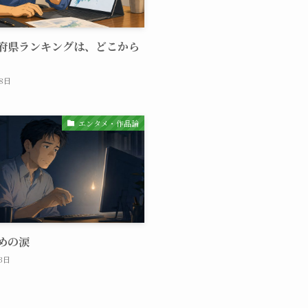
府県ランキングは、どこから
月8日
エンタメ・作品論
めの涙
3日