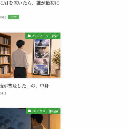
にAIを置いたら、誰が最初に
30日
AI×データ・統計
籍が普及した」の、中身
24日
エンタメ・作品論