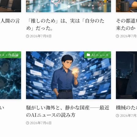
、人間の言
「推しのため」は、実は「自分のた
その都道
め」だった。
来たのか
2026年7月8日
2026年7
タメ・作品論
AIニュース
い
騒がしい海外と、静かな国産——最近
機械のた
のAIニュースの読み方
2026年7月
2026年7月6日