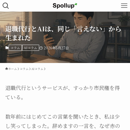
退職代行とAIは、同じ「言えない」から
生まれた
コラム
AIコラム
2026年5月27日
ホーム
コラム
AIコラム
退職代行というサービスが、すっかり市民権を得
ている。
数年前にはじめてこの言葉を聞いたとき、私は少
し笑ってしまった。辞めますの一言を、なぜ赤の