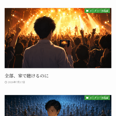
エンタメ・作品論
全部、家で聴けるのに
2026年7月17日
エンタメ・作品論