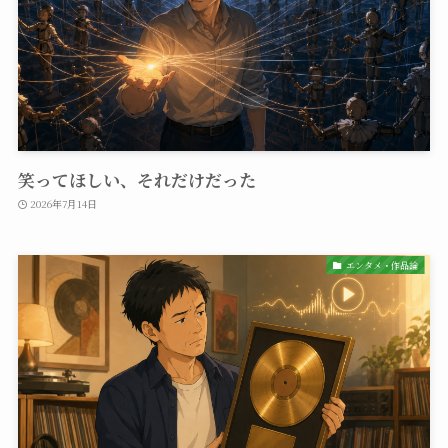
笑ってほしい、それだけだった
2026年7月14日
エンタメ・作品論