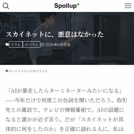
スカイネットに、悪意はなかった
コラム
AIコラム
2026年6月15日
ホーム
コラム
AIコラム
「AIが暴走したらターミネーターみたいになる」
——今年だけで何度この台詞を聞いただろう。取引
先との雑談で。テレビの情報番組で。AIの話題に
なると誰かが必ず言う。だが「スカイネットが具
体的に何をしたのか」を正確に語れる人に、私は