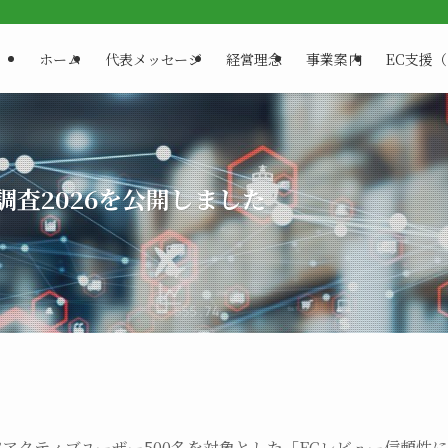
ホーム
代表メッセージ
経営理念
事業案内
EC支援
調査2026を公開しました
アクティブユーザー500名を対象とした「ECレビュー信頼性に