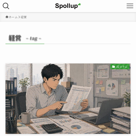
ホーム
経営
経営
– tag –
AIコラム