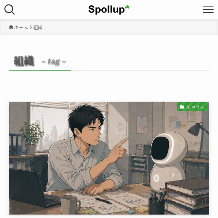
ホーム
組織
組織
– tag –
AIコラム