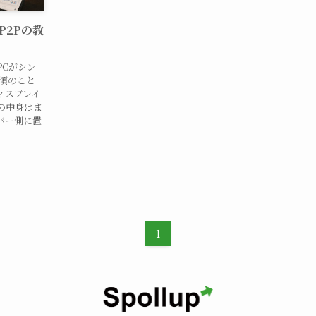
P2Pの教
PCがシン
年頃のこと
ィスプレイ
の中身はま
バー側に置
1