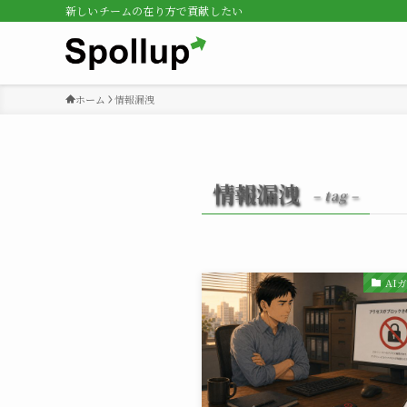
新しいチームの在り方で貢献したい
ホーム
情報漏洩
情報漏洩
– tag –
AI