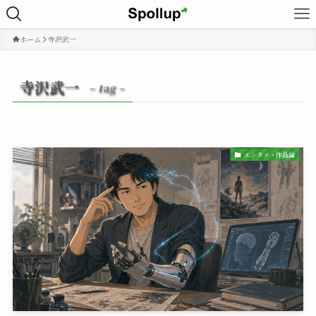
ホーム
寺沢武一
寺沢武一
– tag –
エンタメ・作品論