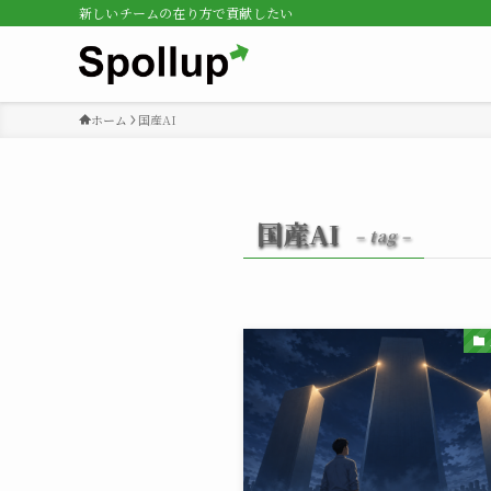
新しいチームの在り方で貢献したい
ホーム
国産AI
国産AI
– tag –