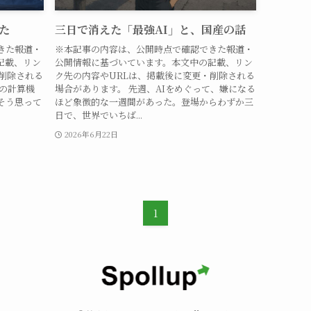
た
三日で消えた「最強AI」と、国産の話
きた報道・
※本記事の内容は、公開時点で確認できた報道・
記載、リン
公開情報に基づいています。本文中の記載、リン
削除される
ク先の内容やURLは、掲載後に変更・削除される
れの計算機
場合があります。 先週、AIをめぐって、嫌になる
そう思って
ほど象徴的な一週間があった。登場からわずか三
日で、世界でいちば...
2026年6月22日
1