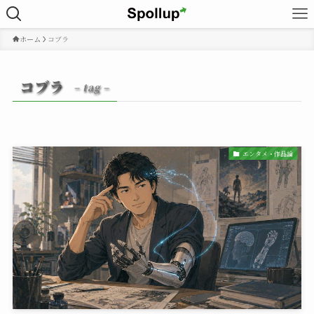
ホーム
コブラ
コブラ
– tag –
エンタメ・作品論